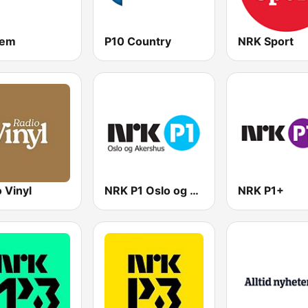
lem
P10 Country
NRK Sport
 Vinyl
NRK P1 Oslo og Akershus
NRK P1+