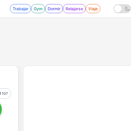
Trabajar
Gym
Dormir
Relajarse
Viaje
107