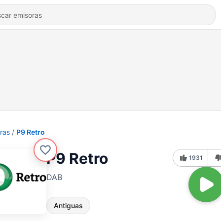
ras
P9 Retro
P9 Retro
1931
DAB
Antiguas