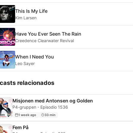
This Is My Life
Kim Larsen
Have You Ever Seen The Rain
Creedence Clearwater Revival
When I Need You
Leo Sayer
casts relacionados
Misjonen med Antonsen og Golden
P4-gruppen - Episodio 1536
1 week ago
33 min
Fem På