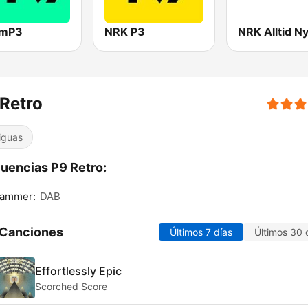
 mP3
NRK P3
Retro
iguas
uencias P9 Retro:
hammer:
DAB
 Canciones
Últimos 7 días
Últimos 30 
Effortlessly Epic
Scorched Score