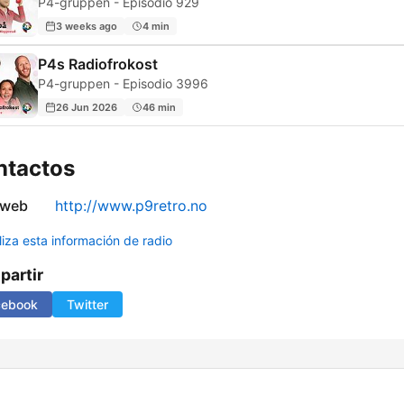
P4-gruppen - Episodio 929
3 weeks ago
4 min
P4s Radiofrokost
P4-gruppen - Episodio 3996
26 Jun 2026
46 min
ntactos
 web
http://www.p9retro.no
liza esta información de radio
artir
cebook
Twitter