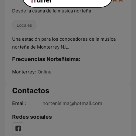
Desde la cuana de la musica norteña
Locales
Una estación para los conocedores de la música
norteña de Monterrey N.L.
Frecuencias Norteñisima:
Monterrey:
Online
Contactos
Email:
nortenisima@hotmail.com
Redes sociales