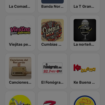
La Comadre 1260 AM
Banda Norteña
La T Grande XET 990 AM | Monterrey
Viejitas pero Sabrosas Radio
Cumbias Mix
La norteña 89.3 FM
Canciones del Recuerdo DJec
El Fonógrafo HD2
Ke Buena 92.9 FM