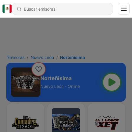
Emisoras
Nuevo León
Norteñisima
Norteñisima
Nuevo León - Online