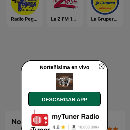
Radio Pegasso de Monclova
La Z FM 107.3
La Grupera 89.3 FM
Norteñisima en vivo
DESCARGAR APP
Norteñisima en vivo