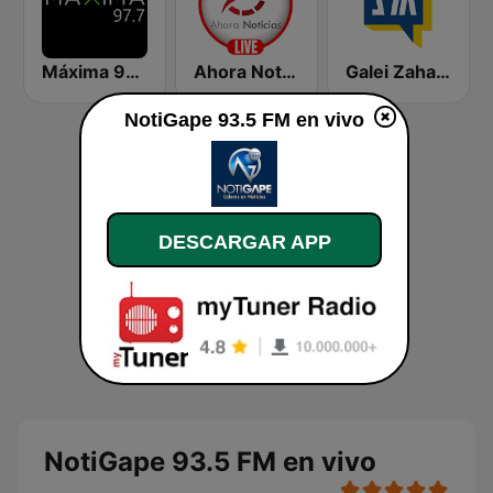
Máxima 97.7 Ciudad Obregón
Ahora Noticias Radio
Galei Zahal (גלי צה"ל)
NotiGape 93.5 FM en vivo
DESCARGAR APP
NotiGape 93.5 FM en vivo