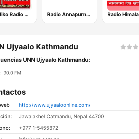
Nepaliko Radio 88.8 FM
Radio Annapurna Nepal
N Ujyaalo Kathmandu
uencias UNN Ujyaalo Kathmandu:
:
90.0 FM
ntactos
 web
http://www.ujyaaloonline.com/
ción:
Jawalakhel Catmandu, Nepal 44700
fono:
+977 1-5455872