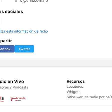
:
info@unn.com.np
s sociales
liza esta información de radio
artir
cebook
Twitter
dio en Vivo
Recursos
Locutores
soras y Podcasts
Widgets
Sitios web de radio por paí