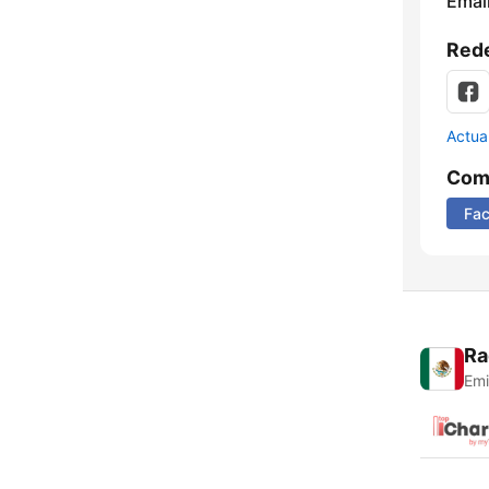
Email
Rede
Actua
Comp
Fa
Ra
Emi