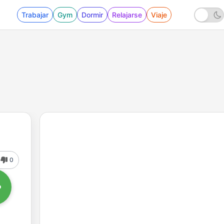
Trabajar
Gym
Dormir
Relajarse
Viaje
0