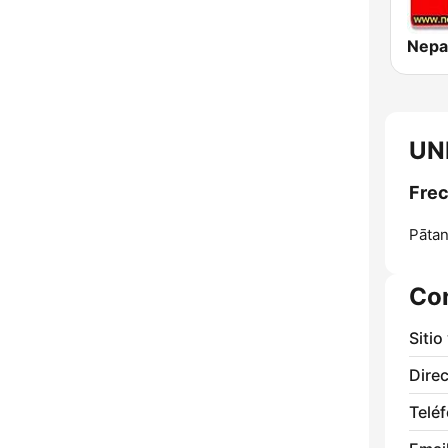
UN
Frec
Pātan
Co
Sitio
Direc
Telé