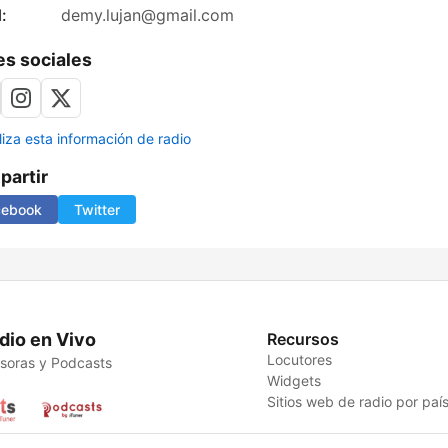
:
demy.lujan@gmail.com
s sociales
liza esta información de radio
artir
cebook
Twitter
dio en Vivo
Recursos
Locutores
soras y Podcasts
Widgets
Sitios web de radio por paí