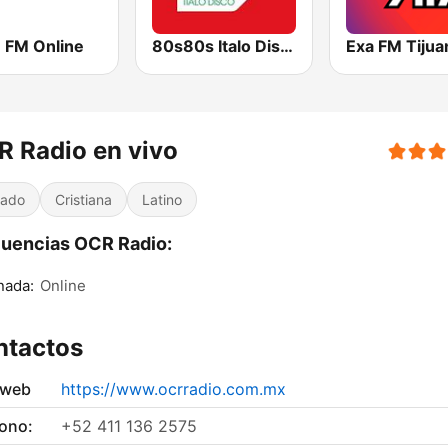
 FM Online
80s80s Italo Disco
Exa FM Tijua
 Radio en vivo
iado
Cristiana
Latino
uencias OCR Radio:
nada:
Online
ntactos
 web
https://www.ocrradio.com.mx
fono:
+52 411 136 2575