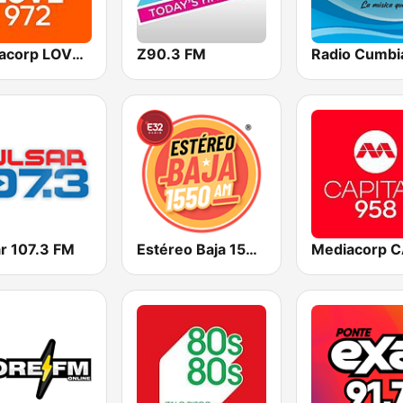
Mediacorp LOVE 972
Z90.3 FM
ar 107.3 FM
Estéreo Baja 1550 AM Tijuana