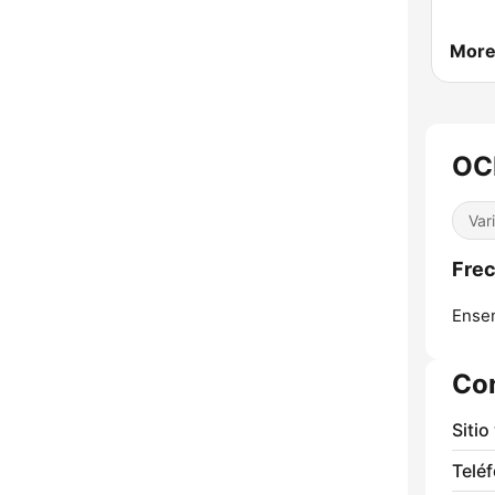
More
OCR
Var
Frec
Ense
Co
Sitio
Telé