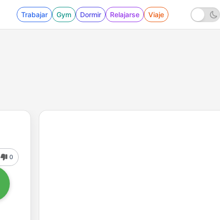
Trabajar
Gym
Dormir
Relajarse
Viaje
0