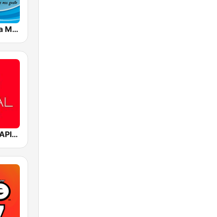
Radio Cumbia México
Mediacorp CAPITAL 958