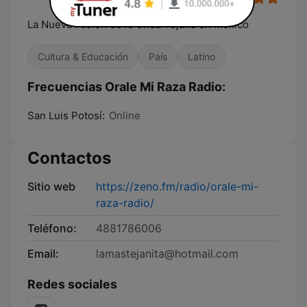
La Nueva Fusion de la Onda Tejana en Mexico
Cultura & Educación
País
Latino
Frecuencias Orale Mi Raza Radio:
San Luis Potosí:
Online
Contactos
Sitio web
https://zeno.fm/radio/orale-mi-
raza-radio/
Teléfono:
4881786006
Email:
lamastejanita@hotmail.com
Redes sociales