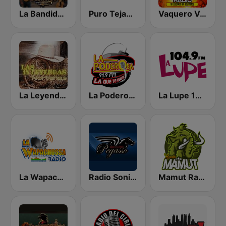
La Bandida del Norte
Puro Tejano de Monclova
Vaquero Vaquerin Radio
La Leyenda MX
La Poderosa San Luis Potosí
La Lupe 104.9 FM | San Luis Potosí
La Wapachossa Radio
Radio Sonido Pegasso
Mamut Radio