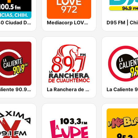
Los 40 Ciudad Delicias
Mediacorp LOVE 972
La Caliente 90.9 FM | Chihuahua
La Ranchera de Cuauhtémoc 89.7 FM