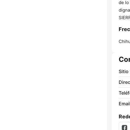
de lo
digna
SIERR
Frec
Chih
Co
Sitio
Direc
Telé
Email
Rede