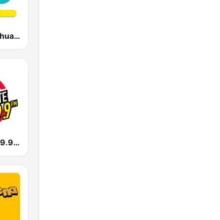
D95 FM | Chihuahua
La Caliente 99.9 FM