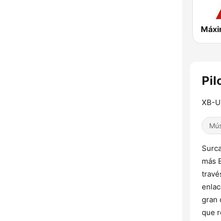
Máxi
Pil
XB-
Mús
Surca
más E
travé
enlac
gran 
que r