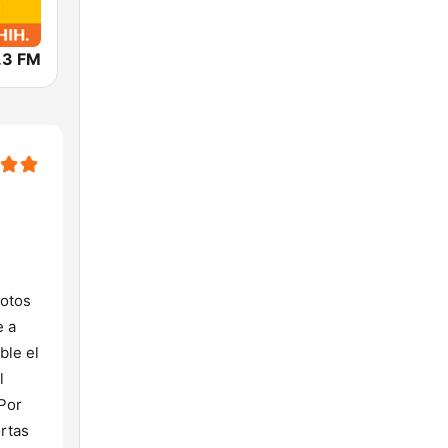
.3 FM
lotos
e a
ble el
l
Por
ortas