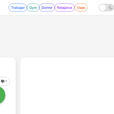
Trabajar
Gym
Dormir
Relajarse
Viaje
1