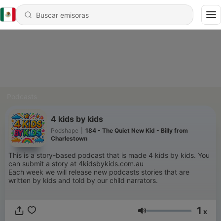
Podcasts
4 kids by kids
Podshape
|
184 - The Quiet New Kid - Billy from
Charlestown
This is a story-based podcast that is made 4 kids by kids. You
can submit a story at 4kidsbykids.com.au
Each week we will release new podcasts stories that are
written by kids and told by our child narrators.
1
x
Volumen