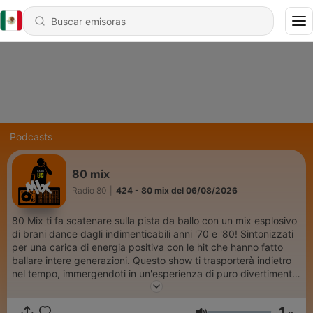
Podcasts
80 mix
Radio 80
|
424 - 80 mix del 06/08/2026
80 Mix ti fa scatenare sulla pista da ballo con un mix esplosivo
di brani dance dagli indimenticabili anni '70 e '80! Sintonizzati
per una carica di energia positiva con le hit che hanno fatto
ballare intere generazioni. Questo show ti trasporterà indietro
nel tempo, immergendoti in un'esperienza di puro divertimento
e ritmo. Preparati a muovere i tuoi piedi al suono delle canzoni
che hanno reso leggendari gli anni della disco e della dance!
1