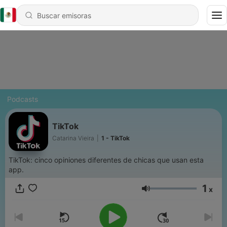
Podcasts
TikTok
Catarina Vieira
|
1 - TikTok
TikTok: cinco opiniones diferentes de chicas que usan esta
app.
1
x
Volumen