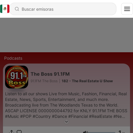
Podcasts
The Boss 91.1FM
91.1FM The Boss
|
182 - The Real Estate U Show
Listen to all our shows Live from Music, Fashion, Financial, Real
Estate, News, Sports, Entertainment, and much more.
Broadcasting live from The Woodlands Texas to the World.
ASCAP LICENSE 0000000044792 for KNLY 91.1FM THE BOSS
#Music #POP #Country #Dance #Financial #RealEstate #News
#Sports #Entertaintment #RadioFm #Multimedia
#Livestreaming
1