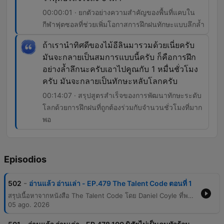
00:00:01 · ยกตัวอย่างความสำคัญของพื้นที่แคบใน
กีฬาฟุตซอลที่ช่วยเพิ่มโอกาสการฝึกฝนทักษะแบบลึกล้ำ
ถ้าเรานำทิศดีของไม้อีลินมารวมด้วยเนี่ยครับ
มันจะกลายเป็นสมการแบบนี้ครับ ก็คือการฝึก
อย่างล้ำลึกนะครับเอาไปคูณกับ 1 หมื่นชั่วโมง
ครับ มันจะกลายเป็นทักษะหลับโลกครับ
00:14:07 · สรุปสูตรสำเร็จของการพัฒนาทักษะระดับ
โลกด้วยการฝึกฝนที่ถูกต้องร่วมกับจำนวนชั่วโมงที่มาก
พอ
Episodios
-
502
อ่านแล้ว อ่านเล่า - EP.479 The Talent Code ตอนที่ 1
สรุปเนื้อหาจากหนังสือ The Talent Code โดย Daniel Coyle ที่พาไปสำรวจความลับของการสร้างอัจฉริยะผ่านปัจจัย 3 อย่าง ได้แก่ การฝึกอย่างลึกล้ำ การจุดประกาย และการสอดระดับปรมาจารย์ โดยเน้นย้ำว่าความเก่งไม่ได้มาจากพรสวรรค์แต่เกิดจากการสร้างชั้นไมอีลินในสมอง เนื้อหาเจาะลึกเรื่องการฝึกแบบลึกล้ำ (Deep Practice) ซึ่งเป็นการฝึกที่ขอบเขตของความสามารถจนเกิดความผิดพลาดและต้องแก้ไข เปรียบเทียบกับการเล่นฟุตซอลในบราซิลที่บีบให้ผู้เล่นต้องใช้ทักษะและความเร็วสูงกว่าปกติ นำไปสู่การสร้างวงจรประสาทที่แข็งแกร่งและแม่นยำ
05 ago. 2026