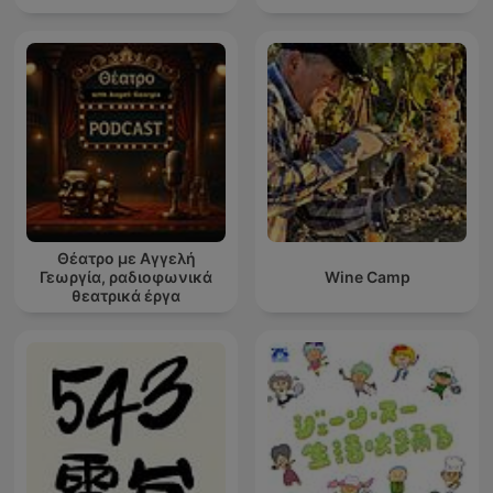
Θέατρο με Αγγελή
Γεωργία, ραδιοφωνικά
Wine Camp
θεατρικά έργα