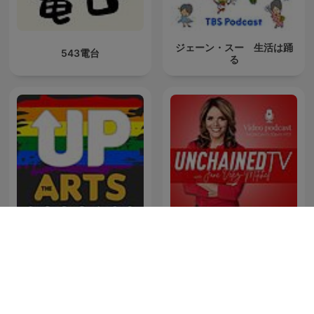
ジェーン・スー 生活は踊
543電台
る
Up The Arts: An LGBQT+
The Truth Files with Jane
arts podcast
Velez-Mitchell