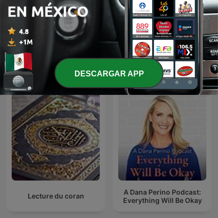
Audiolibros y relatos
Fresh Air
Más podcasts internacionales de Arte
DESCARGAR APP
A Dana Perino Podcast:
Lecture du coran
Everything Will Be Okay