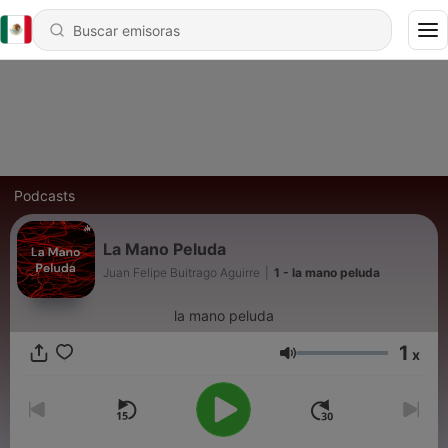
Podcasts
La Mano Peluda
Juan Felipe Buitrago Aguirre
|
1 - la mano peluda
la mano peluda
1
x
Volumen