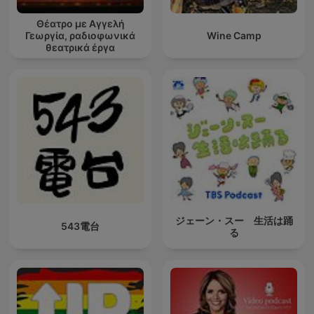
Θέατρο με Αγγελή
Γεωργία, ραδιοφωνικά
Wine Camp
θεατρικά έργα
ジェーン・スー 生活は踊
543電台
る