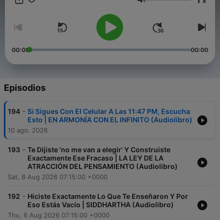
x
Inversión Nuestro lema: "Donde el conocimiento se transforma
Volumen
en acción." Únete a nuestra comunidad de hacedores.
¡Síguenos aquí.
00:00
00:00
Episodios
-
194
Si Sigues Con El Celular A Las 11:47 PM, Escucha
Esto | EN ARMONÍA CON EL INFINITO (Audiolibro)
10 ago. 2026
-
193
Te Dijiste 'no me van a elegir' Y Construiste
Exactamente Ese Fracaso | LA LEY DE LA
ATRACCIÓN DEL PENSAMIENTO (Audiolibro)
Sat, 8 Aug 2026 07:15:00 +0000
-
192
Hiciste Exactamente Lo Que Te Enseñaron Y Por
Eso Estás Vacío | SIDDHARTHA (Audiolibro)
Thu, 6 Aug 2026 07:15:00 +0000