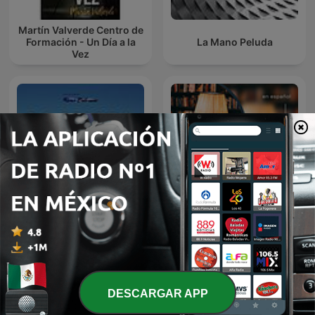
Martín Valverde Centro de
Formación - Un Día a la
La Mano Peluda
Vez
Audiolibro La Odisea |
AudioLibros
Homero
DESCARGAR APP