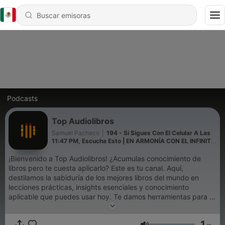
Podcasts
Top Audiolibros
Samuel Pacheco
|
194 - Si Sigues Con El Celular A Las
11:47 PM, Escucha Esto | EN ARMONÍA CON EL INFINITO
(Audiolibro)
¡Bienvenido a Top Audiolibros! ¿Acumulas conocimiento de
libros pero te cuesta aplicarlo? Este es tu canal. Aquí,
destilamos la sabiduría de los mejores libros del mundo en
lecciones prácticas, insights esenciales y conocimiento
aplicable que puedes usar hoy. Te damos herramientas para la
acción en: ✅ Desarrollo Personal y Hábitos ✅ Negocios y
Productividad ✅ Psicología y Mentalidad ✅ Finanzas e
1