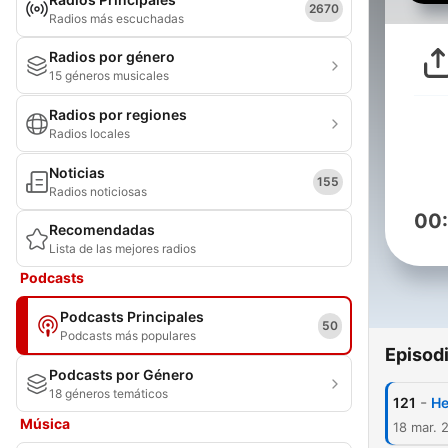
2670
Radios más escuchadas
Radios por género
15 géneros musicales
Radios por regiones
Radios locales
Noticias
155
Radios noticiosas
00
Recomendadas
Lista de las mejores radios
Podcasts
Podcasts Principales
50
Podcasts más populares
Episod
Podcasts por Género
18 géneros temáticos
-
121
He
Música
18 mar. 