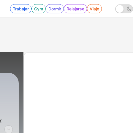
Trabajar
Gym
Dormir
Relajarse
Viaje
x