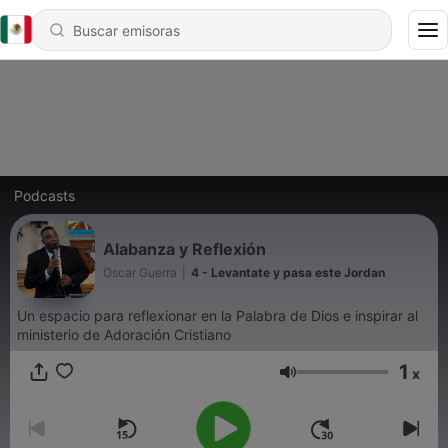
Podcasts
Alabanza y Reflexión
Oscar Guerra
|
4 - Levantate y pasa este Jordan
Un espacio para reflexionar en la Palabra de Dios e inspirar al
ministerio de Adoración Cristiano
1
x
Volumen