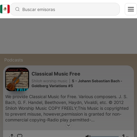
Podcasts
Classical Music Free
Shiloh worship music
|
5 - Johann Sebastian Bach -
Goldberg Variations #5
We provide Classical Music for Free. Various composers. J. S.
Bach, G. F. Handel, Beethoven, Haydn, Vivaldi, etc. © 2012
Shiloh Worship Music COPY FREELY;This Music is copyrighted
to prevent misuse, however,permission is granted for non-
commercial copying-Radio play permitted-
Www.ShilohWorshipMusic.com
1