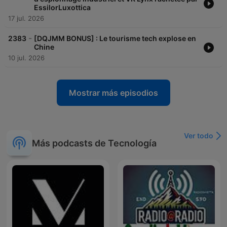
EssilorLuxottica
17 jul. 2026
-
2383
[DQJMM BONUS] : Le tourisme tech explose en
Chine
10 jul. 2026
Mostrar más episodios
Ver todo
Más podcasts de Tecnología