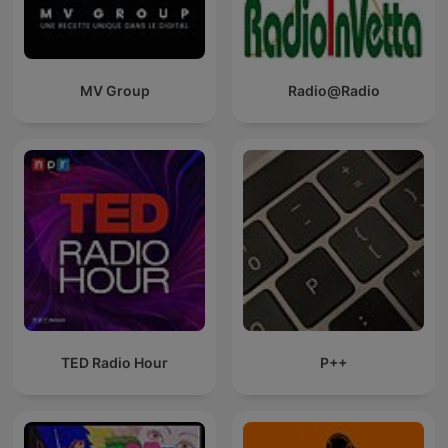
MV Group
Radio@Radio
TED Radio Hour
P++