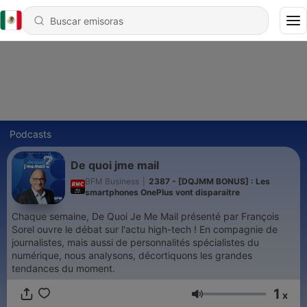
Podcasts
De quoi jme mail
BFM Business
|
2387 - [DQJMM BONUS] : Les
smartphones OnePlus vont disparaitre
Chaque semaine, De Quoi Je Me Mail présenté par François
Sorel ouvre le débat sur l'actu high-tech ! En compagnie de
journalistes, mais aussi de personnalités spécialistes du
numérique, nous analysons, décortiquons les grandes
tendances du moment.
1
x
Volumen