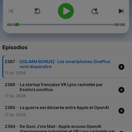
00:00
00:00
Episodios
-
2387
[DQJMM BONUS] : Les smartphones OnePlus
vont disparaitre
17 jul. 2026
-
2386
La startup française VR Lynx rachetée par
EssilorLuxottica
17 jul. 2026
-
2385
La guerre est déclarée entre Apple et OpenAI
17 jul. 2026
-
2384
De Quoi J'me Mail : Apple accuse OpenAI
d'espionnage industriel et VR Lynx rachetée par