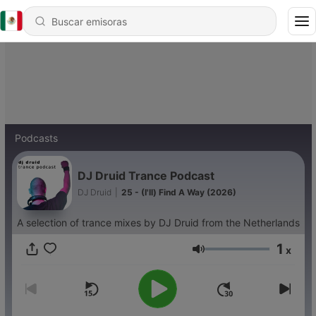
Podcasts
DJ Druid Trance Podcast
DJ Druid
|
25 - (I'll) Find A Way (2026)
A selection of trance mixes by DJ Druid from the Netherlands
1
x
Volumen