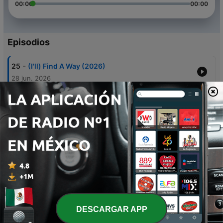
00:00
00:00
Episodios
-
25
(I'll) Find A Way (2026)
28 jun. 2026
-
24
Your Laugh (2026)
07 mayo 2026
-
23
Let's Dance Together (2026)
23 abr. 2026
-
22
Endlessly (2025)
25 oct. 2025
-
21
As The Earth Shifts (2024)
15 dic. 2024
DESCARGAR APP