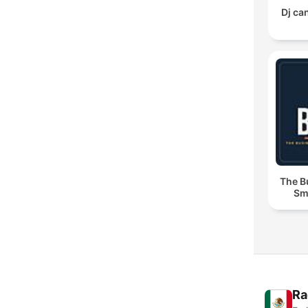
Dj ca
The B
Sm
Ra