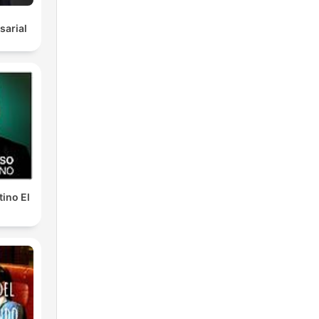
arial
ino El