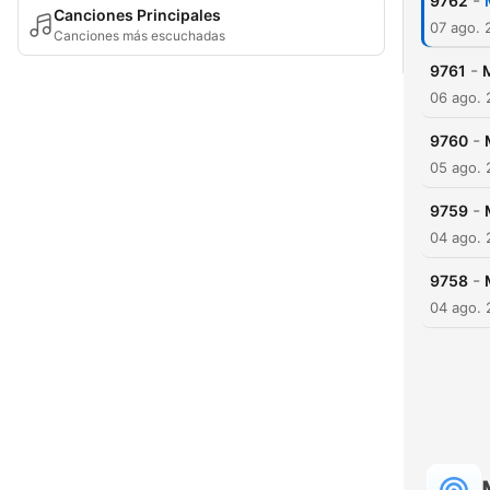
-
9762
Canciones Principales
07 ago. 
Canciones más escuchadas
-
9761
06 ago.
-
9760
05 ago.
-
9759
04 ago.
-
9758
04 ago.