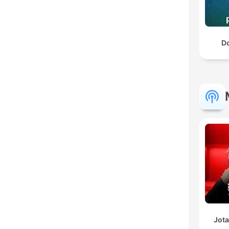
D
Jota