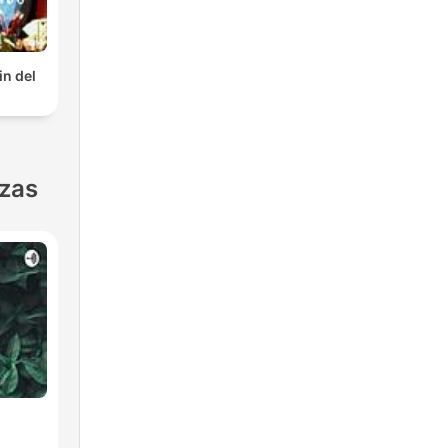
in del
nzas