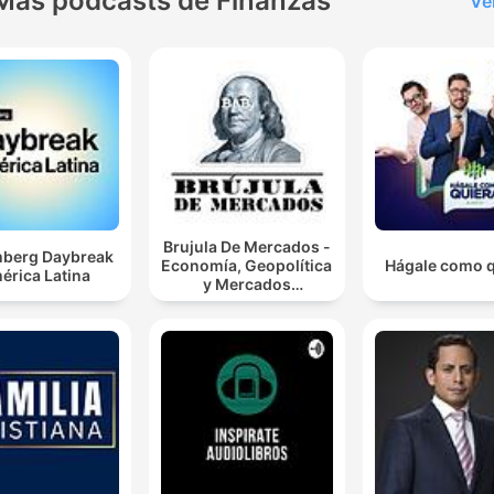
Más podcasts de Finanzas
Ve
Brujula De Mercados -
berg Daybreak
Economía, Geopolítica
Hágale como q
érica Latina
y Mercados
Financieros.