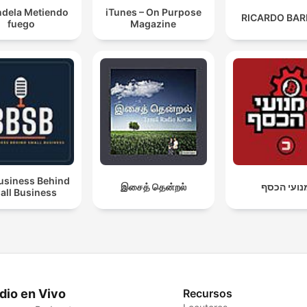
ndela Metiendo
iTunes – On Purpose
RICARDO BAR
fuego
Magazine
usiness Behind
இசைத் தென்றல்
נועי הכסף
all Business
dio en Vivo
Recursos