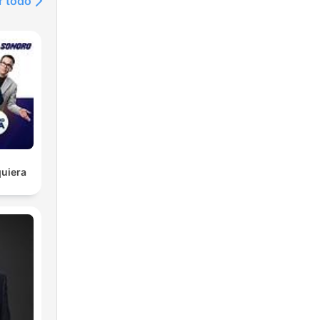
r todo
uiera