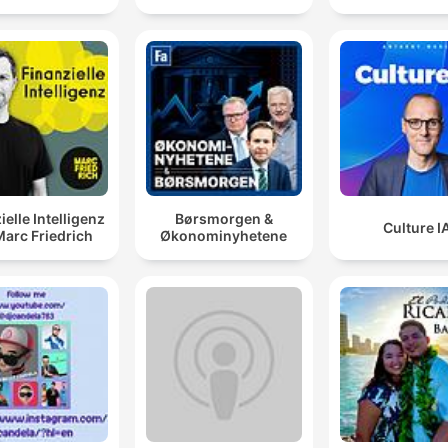
ielle Intelligenz
Børsmorgen &
Culture I
Marc Friedrich
Økonominyhetene