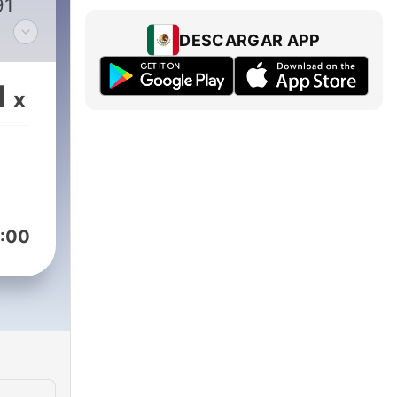
91
DESCARGAR APP
s de
ón,
1
x
n
:00