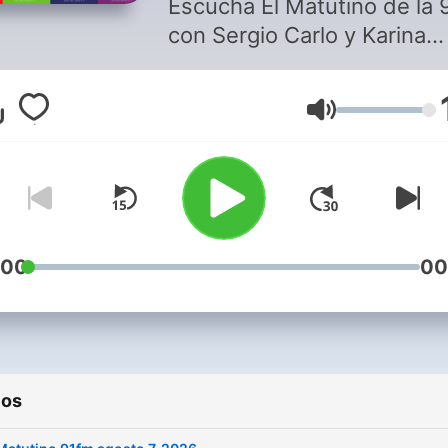
Escucha El Matutino de la 
con Sergio Carlo y Karina
Larrauri, de lunes a vierne
6:30 a.m. a 9:30 a.m. Opini
Volumen
análisis, entrevistas y bue
humor para empezar el día
bien informado y mejor
acompañado.
:00
00
ios