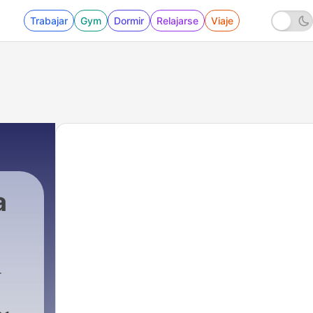
Trabajar
Gym
Dormir
Relajarse
Viaje
a