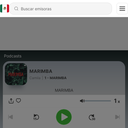
Podcasts
MARIMBA
Camila
|
1 - MARIMBA
MARIMBA
1
x
Volumen