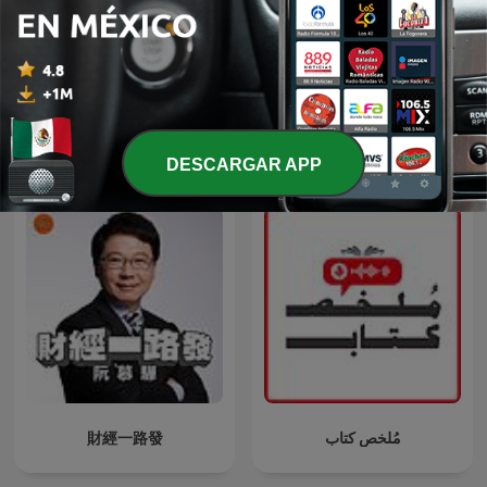
Ingles
Chisme Corporativo
Más podcasts internacionales de Finanzas
DESCARGAR APP
財經一路發
مُلخص كتاب