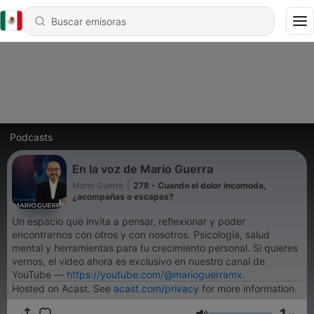
Podcasts
En la voz de Mario Guerra
Mario Guerra
|
278 - Cuando el dolor incomoda,
¿acompañas o escapas?
Un espacio que invita a pensar, reflexionar y poder
encontrarnos con otros y con nosotros. Psicología, salud
mental y herramientas para tu crecimiento personal. Si quieres
vernos, el video ahora es exclusivo en nuestro canal de
YouTube —
https://youtube.com/@marioguerramx.
Hosted on Acast. See
acast.com/privacy
for more information.
1