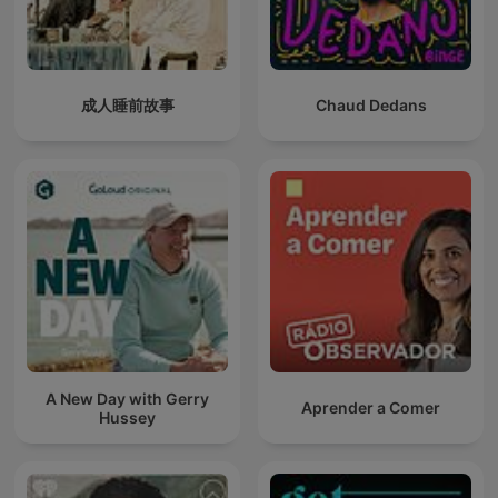
成人睡前故事
Chaud Dedans
A New Day with Gerry
Aprender a Comer
Hussey