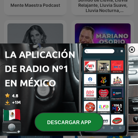
Mente Maestra Podcast
Relajante, Lluvia Suave,
Lluvia Nocturna,
Descanso Con Lluvia
Mariano Osorio Y Sus
Las 3 R's
Expertos
DESCARGAR APP