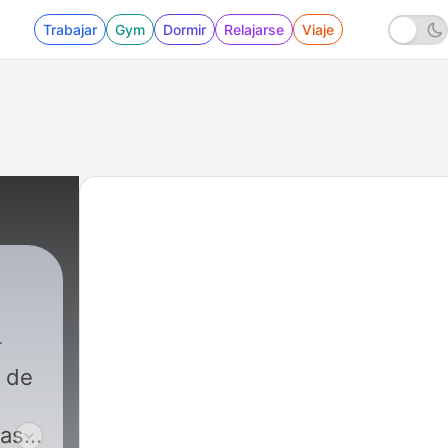
Trabajar
Gym
Dormir
Relajarse
Viaje
 de
ias