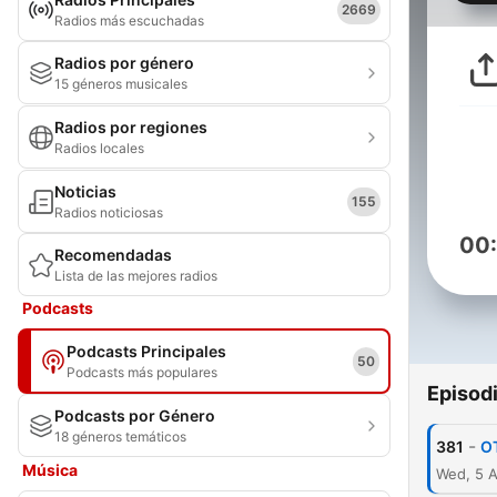
2669
Radios más escuchadas
Radios por género
15 géneros musicales
Radios por regiones
Radios locales
Noticias
155
Radios noticiosas
00
Recomendadas
Lista de las mejores radios
Podcasts
Podcasts Principales
50
Podcasts más populares
Episod
Podcasts por Género
18 géneros temáticos
-
381
O
Música
Wed, 5 