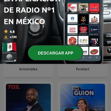
24 Oras Podcast
Global News Podcast
DESCARGAR APP
Kriminálka
Forklart