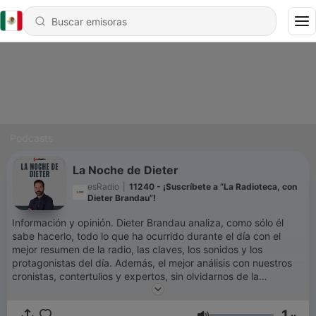
Podcasts
La Noche de Dieter
esRadio
|
11240 - ¡Suscríbete a “La Radioteca, con
Dieter Brandau”!
Información y opinión. Dieter Brandau analiza, como sólo él
sabe hacerlo, todo lo que ha ocurrido durante el día con el
mejor resumen de la radio, las claves, los sonidos y los
protagonistas del día. Además, el mejor análisis con nuestros
cronistas, contertulios y expertos, sin olvidarnos de la
participación de los oyentes, parte fundamental del programa.
1