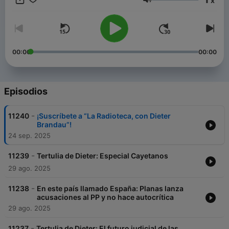
x
Volumen
00:00
00:00
Episodios
-
11240
¡Suscríbete a “La Radioteca, con Dieter
Brandau”!
24 sep. 2025
-
11239
Tertulia de Dieter: Especial Cayetanos
29 ago. 2025
-
11238
En este país llamado España: Planas lanza
acusaciones al PP y no hace autocrítica
29 ago. 2025
-
11237
Tertulia de Dieter: El futuro judicial de las