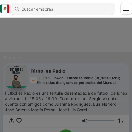
Podcasts
Fútbol es Radio
esRadio
|
2422 - Futbol es Radio (30/06/2026);
Eliminadas dos grandes potencias del Mundial
Fútbol es Radio es una tertulia desenfadada de fútbol, de lunes
a viernes de 15:05 a 16:00. Conducido por Sergio Valentín,
cuenta con amigos como Juanma Rodríguez, Luis Herrero,
José Antonio Martín Petón, José Luis Garci...
1
x
Volumen