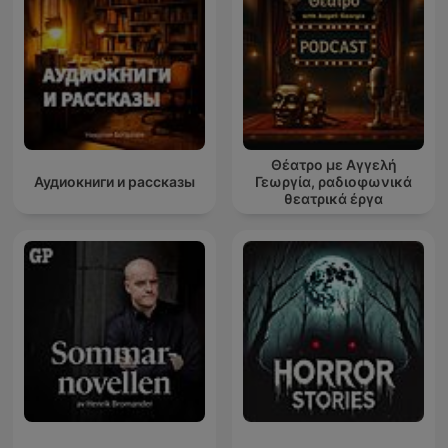
Θέατρο με Αγγελή
Аудиокниги и рассказы
Γεωργία, ραδιοφωνικά
θεατρικά έργα