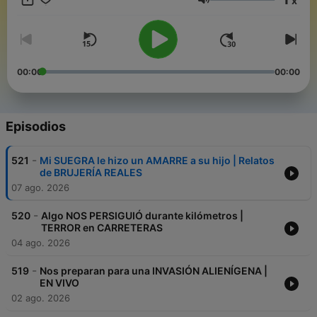
x
desconocido: fenómenos sobrenaturales, avistamientos,
Volumen
conspiraciones, rituales ancestrales, y encuentros que
estremecen el alma. ¿Te atreves a cruzarla?
00:00
00:00
Episodios
-
521
Mi SUEGRA le hizo un AMARRE a su hijo | Relatos
de BRUJERÍA REALES
07 ago. 2026
-
520
Algo NOS PERSIGUIÓ durante kilómetros |
TERROR en CARRETERAS
04 ago. 2026
-
519
Nos preparan para una INVASIÓN ALIENÍGENA |
EN VIVO
02 ago. 2026