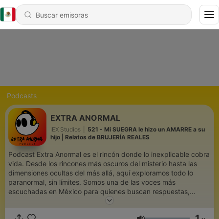
Podcasts
EXTRA ANORMAL
iEX Studios
|
521 - Mi SUEGRA le hizo un AMARRE a su
hijo | Relatos de BRUJERÍA REALES
Podcast Extra Anormal es el rincón donde lo inexplicable cobra
vida. Desde los rincones más oscuros del misterio hasta las
dimensiones ocultas del más allá, aquí exploramos todo lo
paranormal, sin límites. Somos una de las voces más
escuchadas en México para quienes buscan respuestas,
experiencias reales, teorías ocultas y fenómenos que desafían
la lógica. Cada episodio es una puerta abierta hacia lo
1