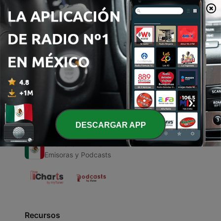
00:00
00:00
Episodios
-
1
Te canto con amor
08 mar. 2021
DESCARGAR APP
Radio en Vivo
Emisoras y Podcasts
Recursos