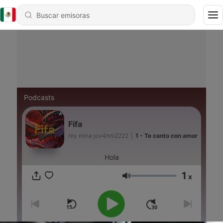
Podcasts
Fifa
rey mina jov4nni2222
|
1 - Te canto con amor
Hola
1
x
Volumen