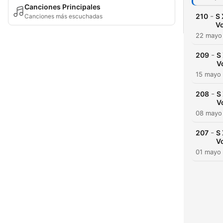
Canciones Principales
-
210
S 
Canciones más escuchadas
Vo
22 mayo
-
209
S
V
15 mayo
-
208
S
V
08 mayo
-
207
S 
V
01 mayo