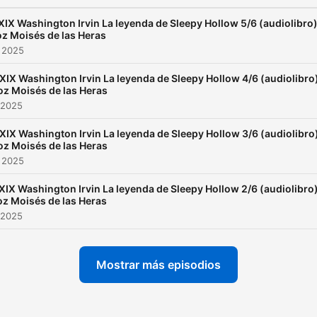
https://www.ivoox.com/mo
heras-au... Adquiere mi novela
XIX Washington Irvin La leyenda de Sleepy Hollow 5/6 (audiolibro
z Moisés de las Heras
“Sueñomatografia” en
 2025
https://editorial-
 XIX Washington Irvin La leyenda de Sleepy Hollow 4/6 (audiolibro
adarve.com/tag/suenomato
oz Moisés de las Heras
Y también en la propia edito
 2025
https://editorial-
 XIX Washington Irvin La leyenda de Sleepy Hollow 3/6 (audiolibro
adarve.com/tag/suenomato
oz Moisés de las Heras
 2025
(lo puedes encontrar en la
Casa del Libro) Adquiere mi
XIX Washington Irvin La leyenda de Sleepy Hollow 2/6 (audiolibro
oz Moisés de las Heras
novela el destino de la jaur
 2025
https://mybook.to/eldesti
Adquiere mi obra de teatro
Mostrar más episodios
Einstein su secreto mejor
guardado
https://mybook.to/Einste