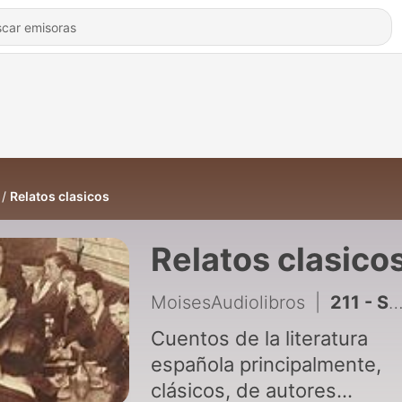
Relatos clasicos
Relatos clasico
MoisesAudiolibros
|
211 - S XIX Washington Irvin La leyenda de Sleepy Hollow 6/6 (audiolibro) Voz Moisés de las Heras
Cuentos de la literatura
española principalmente,
clásicos, de autores