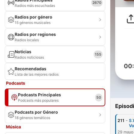
2670
Radios más escuchadas
Radios por género
15 géneros musicales
Radios por regiones
Radios locales
Noticias
155
Radios noticiosas
00
Recomendadas
Lista de las mejores radios
Podcasts
Podcasts Principales
50
Podcasts más populares
Episod
Podcasts por Género
18 géneros temáticos
-
211
S 
Vo
Música
29 mayo