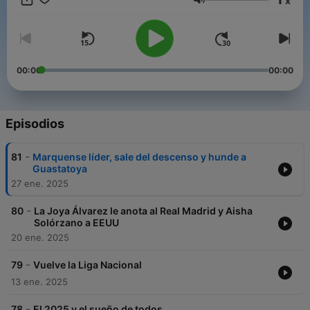
x
@nacionfutvoxca TikTok: @nacionfutvoxca Facebook:
Volumen
@nacionfutvoxca
00:00
00:00
Episodios
-
81
Marquense líder, sale del descenso y hunde a
Guastatoya
27 ene. 2025
-
80
La Joya Álvarez le anota al Real Madrid y Aisha
Solórzano a EEUU
20 ene. 2025
-
79
Vuelve la Liga Nacional
13 ene. 2025
-
78
El 2025 y el sueño de todos.