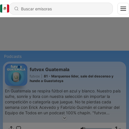
Podcasts
futvox Guatemala
futvox
|
81 - Marquense líder, sale del descenso y
hunde a Guastatoya
En Guatemala se respira fútbol en azul y blanco. Nuestro país
sufre, sonríe y llora con nuestra selección sin importar la
competición o categoría que juegue. No te pierdas cada
semana con Erick Acevedo y Fabrizio Guzmán el caminar del
Equipo de Todos en un podcast 100% chapín. "futvox
Guatemala", exclusivo de futvox. Hablamos fútbol. ¡Síguenos
en redes sociales! 👇 Twitter: @nacionfutvoxca Instagram:
1