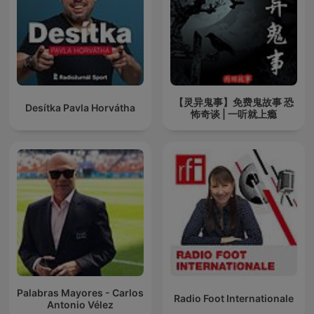
【灵异鬼事】免费鬼故事 恐
Desítka Pavla Horvátha
怖奇谈 | 一听就上瘾
Palabras Mayores - Carlos
Radio Foot Internationale
Antonio Vélez