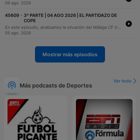
09 ago. 2026
-
45609
3ª PARTE | 04 AGO 2026 | EL PARTIDAZO DE
COPE
En este episodio, analizamos la situación del Málaga CF tras su regreso a Primera División, evaluando su estrategia basada en canteranos y los riesgos de perder piezas clave ante el mercado externo. También repasamos la actualidad de fichajes internacionales, con especial atención a las negociaciones de Deco en Madrid. Asimismo, realizamos un recorrido histórico por la mítica 'Quinta del Buitre' del Real Madrid. A través de la entrevista con Roberto Palomar, recordamos el auge, la identidad madridista y el impacto sociológico de figuras como Emilio Butragueño, Michel y Martín Vázquez.
05 ago. 2026
Mostrar más episodios
Ver todo
Más podcasts de Deportes