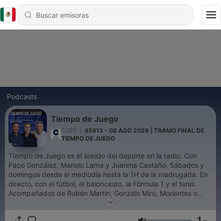
Podcasts
Tiempo de Juego
COPE
|
45613 - 08 AGO 2026 | TRAMO FINAL DE
TIEMPO DE JUEGO
Tiempo de Juego es el sonido del deporte en la radio: Con
Paco González, Manolo Lama y Juanma Castaño. Sábados y
domingos desde el mediodía hasta la 1H de la madrugada. En
directo, con el fútbol, el baloncesto, la Fórmula 1 y el tenis.
Acompañados de Rubén Martín, Gonzalo Miró, Morientes o
Santi Cañizares.
1