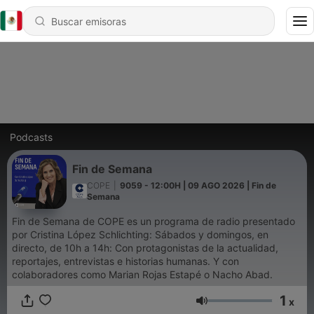
Podcasts
Fin de Semana
COPE
|
9059 - 12:00H | 09 AGO 2026 | Fin de
Semana
Fin de Semana de COPE es un programa de radio presentado
por Cristina López Schlichting: Sábados y domingos, en
directo, de 10h a 14h: Con protagonistas de la actualidad,
reportajes, entrevistas e historias humanas. Y con
colaboradores como Marian Rojas Estapé o Nacho Abad.
1
x
Volumen