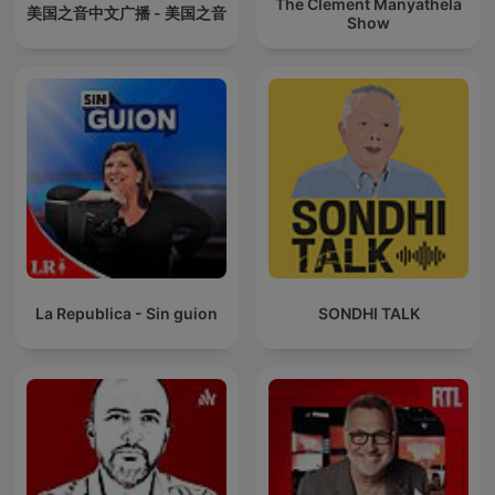
The Clement Manyathela
美国之音中文广播 - 美国之音
Show
La Republica - Sin guion
SONDHI TALK