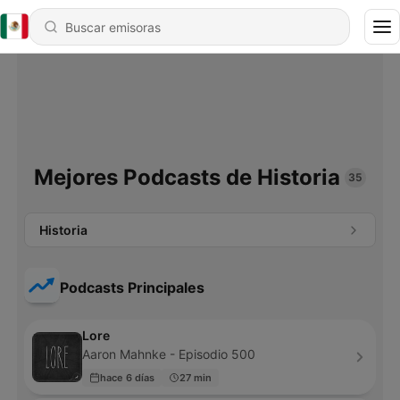
Mejores Podcasts de Historia
35
Historia
Podcasts Principales
Lore
Aaron Mahnke - Episodio 500
hace 6 días
27 min