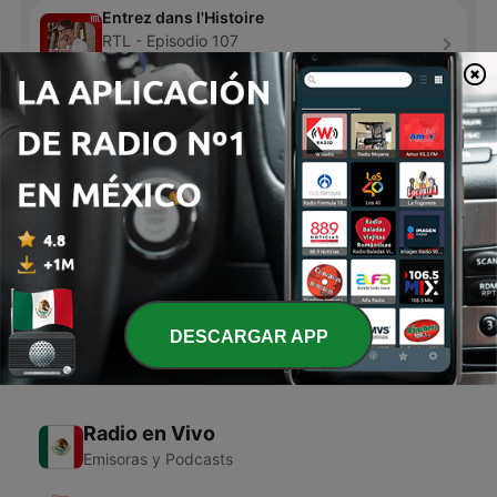
Entrez dans l'Histoire
RTL - Episodio 107
hace 4 horas
22 min
Documental: Concierto 45 - Radio Concierto
Radio Concierto - Episodio 5
13 ago. 2022
96 min
Página
3
de
3
<
3
DESCARGAR APP
Radio en Vivo
Emisoras y Podcasts