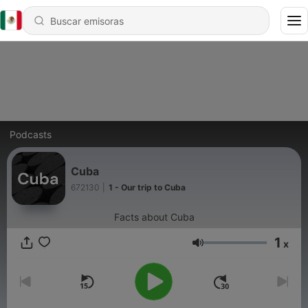
Podcasts
Cuba
672130
|
1 - Our trip to Cuba
Facts about Cuba
1
x
Volumen