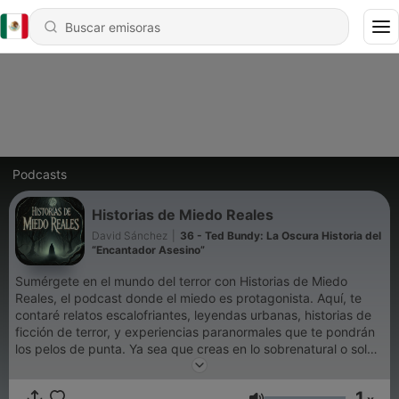
Podcasts
Historias de Miedo Reales
David Sánchez
|
36 - Ted Bundy: La Oscura Historia del
“Encantador Asesino”
Sumérgete en el mundo del terror con Historias de Miedo
Reales, el podcast donde el miedo es protagonista. Aquí, te
contaré relatos escalofriantes, leyendas urbanas, historias de
ficción de terror, y experiencias paranormales que te pondrán
los pelos de punta. Ya sea que creas en lo sobrenatural o solo
busques una buena dosis de suspenso, cada episodio te
llevará a explorar los misterios más oscuros del mundo.
1