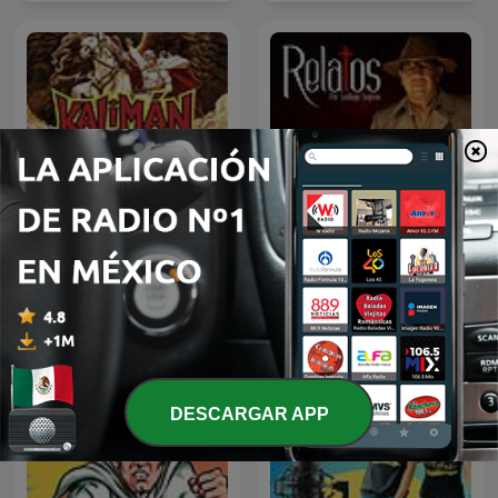
Kalimán | 01 Los
Relatos por Santiago
Profanadores de Tumbas
Segovia
-1963
DESCARGAR APP