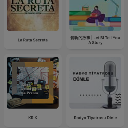
碧听的故事 | Let BI Tell You
La Ruta Secreta
A Story
KRIK
Radyo Tiyatrosu Dinle