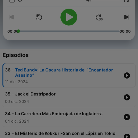
x
Acompáñame mientras desentrañamos lo inexplicable,
Volumen
investigamos fenómenos paranormales y revivimos aquellas
historias que muchos prefieren olvidar.
00:00
00:00
Episodios
-
36
Ted Bundy: La Oscura Historia del “Encantador
Asesino”
11 dic. 2024
-
35
Jack el Destripador
06 dic. 2024
-
34
La Carretera Más Embrujada de Inglaterra
04 dic. 2024
-
33
El Misterio de Kokkuri-San con el Lápiz en Tokio