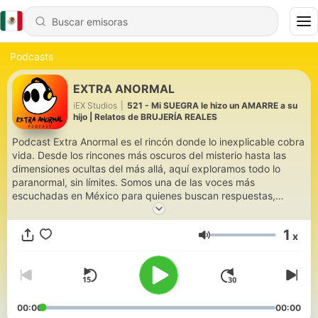
Podcasts
EXTRA ANORMAL
iEX Studios
|
521 - Mi SUEGRA le hizo un AMARRE a su
hijo | Relatos de BRUJERÍA REALES
Podcast Extra Anormal es el rincón donde lo inexplicable cobra
vida. Desde los rincones más oscuros del misterio hasta las
dimensiones ocultas del más allá, aquí exploramos todo lo
paranormal, sin límites. Somos una de las voces más
escuchadas en México para quienes buscan respuestas,
experiencias reales, teorías ocultas y fenómenos que desafían
la lógica. Cada episodio es una puerta abierta hacia lo
1
x
desconocido: fenómenos sobrenaturales, avistamientos,
Volumen
conspiraciones, rituales ancestrales, y encuentros que
estremecen el alma. ¿Te atreves a cruzarla?
00:00
00:00