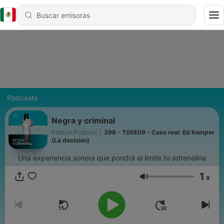
Podcasts
Negra y criminal
Podium Podcast
|
396 - T05E09 - Caso real: Ed Kemper
(La decisión)
Una experiencia sonora que pondrá al límite tu adrenalina
1
x
Volumen