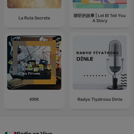
碧听的故事 | Let BI Tell You
La Ruta Secreta
A Story
KRIK
Radyo Tiyatrosu Dinle
Radio en Vivo