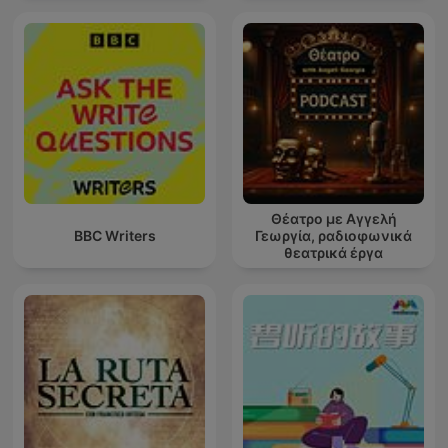
Θέατρο με Αγγελή
BBC Writers
Γεωργία, ραδιοφωνικά
θεατρικά έργα