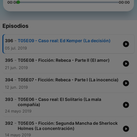
00:00
00:00
Episodios
-
396
T05E09 - Caso real: Ed Kemper (La decisión)
05 jul. 2019
-
395
T05E08 - Ficción: Rebeca - Parte II (El amor)
21 jun. 2019
-
394
T05E07 - Ficción: Rebeca - Parte I (La inocencia)
12 jun. 2019
-
393
T05E06 - Caso real: El Solitario (La mala
compañía)
24 mayo 2019
-
392
T05E05 - Ficción: Segunda Mancha de Sherlock
Holmes (La concentración)
14 mayo 2019