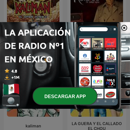
Kalimán | 01 Los
Relatos por Santiago
Profanadores de Tumbas
Segovia
-1963
DESCARGAR APP
LA GUERA Y EL CALLADO
kaliman
EL CHOU