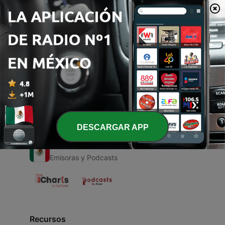
00:00
00:00
Episodios
-
1
Mane game che...
01 sep. 2020
DESCARGAR APP
Radio en Vivo
Emisoras y Podcasts
Recursos