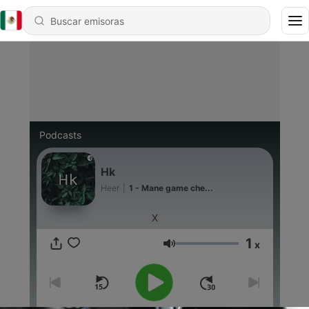
Podcasts
Hk
Heer
|
1 - Mane game che...
X
1
x
Volumen