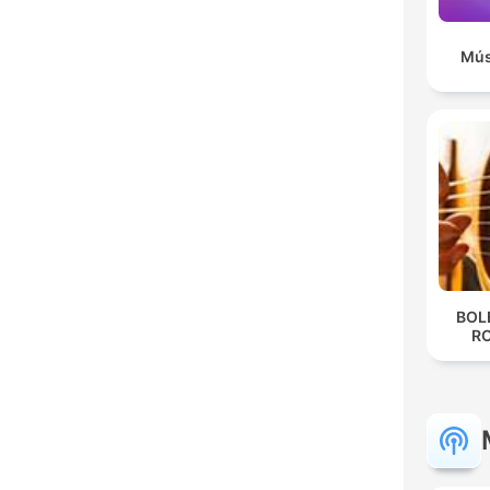
Mús
BOL
R