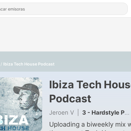
Ibiza Tech House Podcast
Ibiza Tech Hou
Podcast
Jeroen V
|
3 - Hardstyle POWER MIX #2
Uploading a biweekly mix w