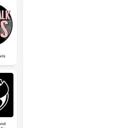
lvis
and