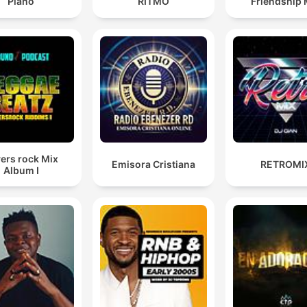
Piano
RITMO
Friendship 
ers rock Mix
Emisora Cristiana
RETROMI
Album I