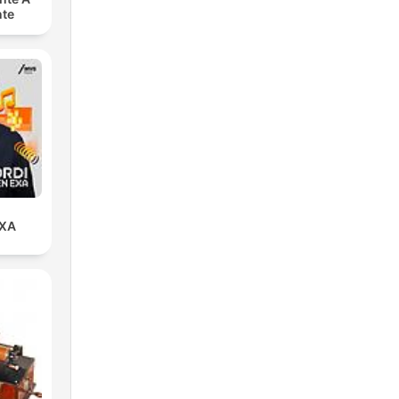
nte
EXA