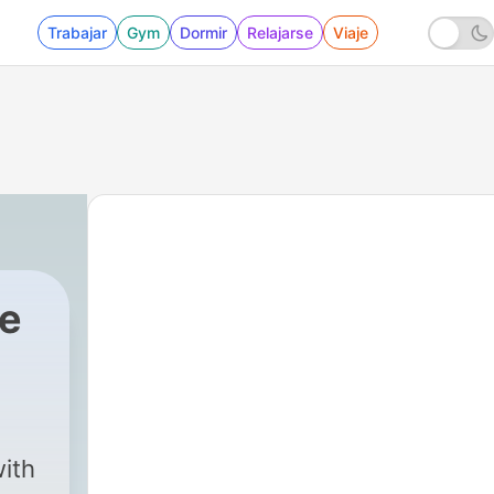
Trabajar
Gym
Dormir
Relajarse
Viaje
se
ith