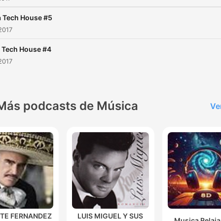
a Tech House #5
2017
a Tech House #4
2017
Más podcasts de Música
Ve
NTE FERNANDEZ
LUIS MIGUEL Y SUS
Musica Relaja