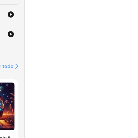
r todo
nte A