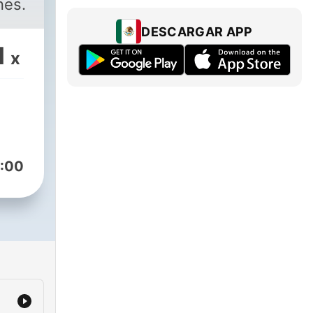
nes.
DESCARGAR APP
1
x
:00