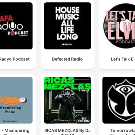
 Radyo Podcast
Defected Radio
Let's Talk E
p - Meandering
RICAS MEZCLAS By DJ
Tomorrowl