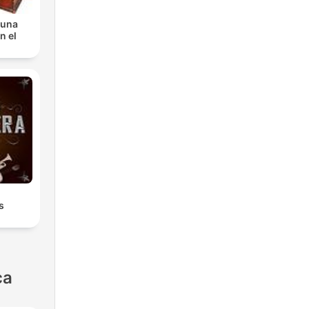
 una
n el
s
ca