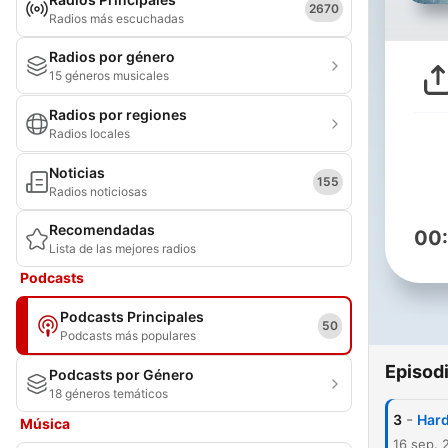
2670
Radios más escuchadas
Radios por género
15 géneros musicales
Radios por regiones
Radios locales
Noticias
155
Radios noticiosas
Recomendadas
00
Lista de las mejores radios
Podcasts
Podcasts Principales
50
Podcasts más populares
Episod
Podcasts por Género
18 géneros temáticos
-
3
Har
Música
16 sep. 