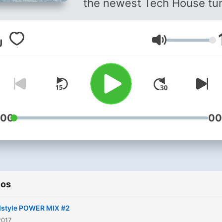
the newest Tech House tu
Volumen
:00
00
ios
dstyle POWER MIX #2
2017