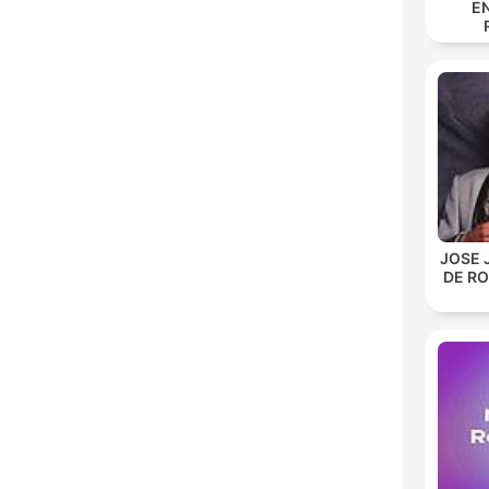
E
JOSE 
DE R