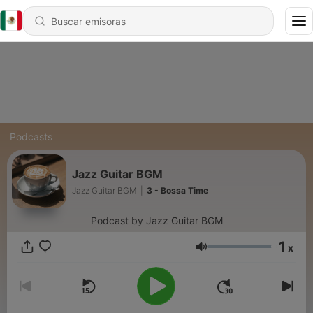
Podcasts
Jazz Guitar BGM
Jazz Guitar BGM
|
3 - Bossa Time
Podcast by Jazz Guitar BGM
1
x
Volumen