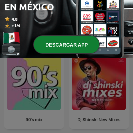
JAVIER SOLIS EN NOCHE
Rancheras
DE ROMANCE
Más podcasts internacionales de Música
DESCARGAR APP
90's mix
Dj Shinski New Mixes