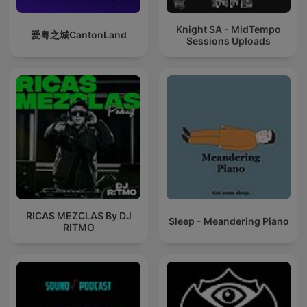
Knight SA - MidTempo
爱粤之城CantonLand
Sessions Uploads
RICAS MEZCLAS By DJ
Sleep - Meandering Piano
RITMO