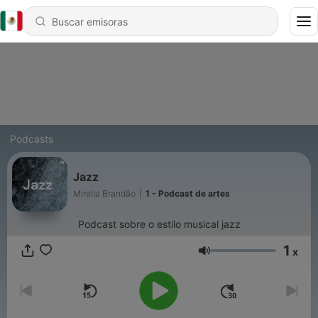
Podcasts
Jazz
Mirella Brandão
|
1 - Podcast de artes
Podcast sobre o estilo musical jazz
1
x
Volumen