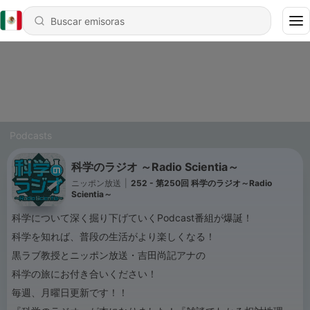
Podcasts
科学のラジオ ～Radio Scientia～
ニッポン放送
|
252 - 第250回 科学のラジオ～Radio
Scientia～
科学について深く掘り下げていくPodcast番組が爆誕！
科学を知れば、普段の生活がより楽しくなる！
黒ラブ教授とニッポン放送・吉田尚記アナの
科学の旅にお付き合いください！
毎週、月曜日更新です！！