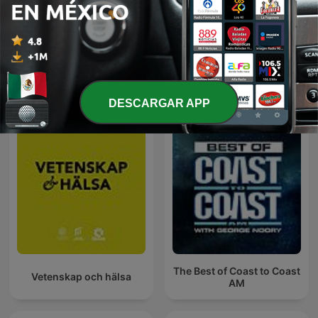
Exaterrestre, con Alain
La Rosa de los Vientos
Luna
Más podcasts internacionales de Ciencias
DESCARGAR APP
The Best of Coast to Coast
Vetenskap och hälsa
AM