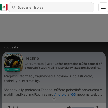
Podcasts
Techno
Český rozhlas
|
311 - Běžná kapradina může pomoci při
sledování stavu krajiny jako citlivý ukazatel životního
prostředí
Magazín informací, zajímavostí a novinek z oblasti vědy,
techniky a informatiky.
Všechny díly podcastu Techno můžete pohodlně poslouchat v
mobilní aplikaci mujRozhlas pro
Android
a
iOS
nebo na webu
mujRozhlas.cz
.
1