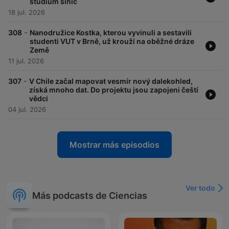
studium sinic
18 jul. 2026
-
308
Nanodružice Kostka, kterou vyvinuli a sestavili
studenti VUT v Brně, už krouží na oběžné dráze
Země
11 jul. 2026
-
307
V Chile začal mapovat vesmír nový dalekohled,
získá mnoho dat. Do projektu jsou zapojeni čeští
vědci
04 jul. 2026
Mostrar más episodios
Ver todo
Más podcasts de Ciencias