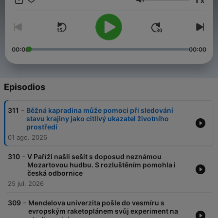
x
Volumen
00:00
00:00
Episodios
-
311
Běžná kapradina může pomoci při sledování
stavu krajiny jako citlivý ukazatel životního
prostředí
01 ago. 2026
-
310
V Paříži našli sešit s doposud neznámou
Mozartovou hudbu. S rozluštěním pomohla i
česká odbornice
25 jul. 2026
-
309
Mendelova univerzita pošle do vesmíru s
evropským raketoplánem svůj experiment na