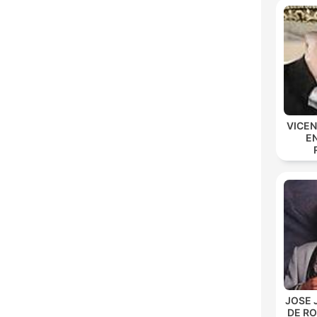
VICE
E
JOSE 
DE R