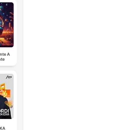
nte A
nte
EXA