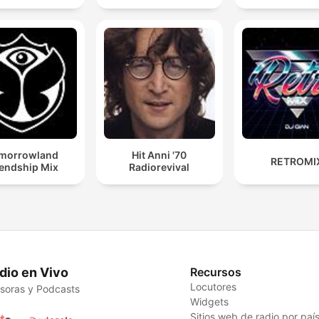
morrowland
Hit Anni '70
RETROMI
iendship Mix
Radiorevival
dio en Vivo
Recursos
Locutores
soras y Podcasts
Widgets
Sitios web de radio por paí