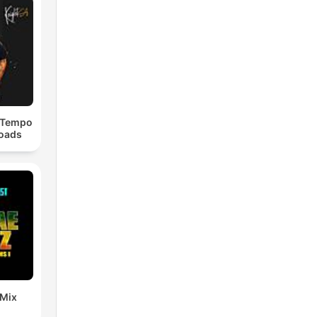
dTempo
loads
 Mix