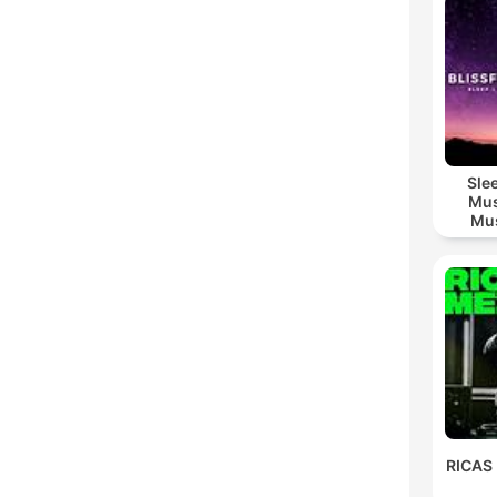
Sle
Mus
Mus
M
RICAS