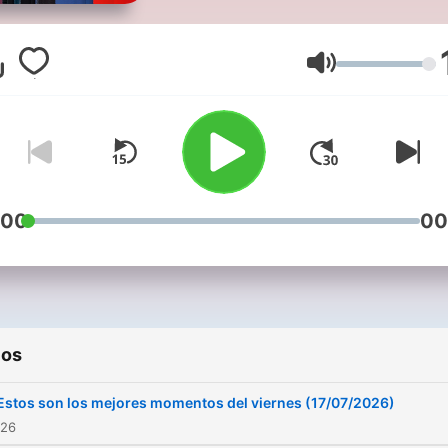
despertador de KISS FM.
Escúchanos cada día, de 6 
de la mañana, con Xavi
Volumen
Rodríguez.
:00
00
ios
Estos son los mejores momentos del viernes (17/07/2026)
026