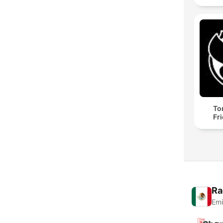
To
Fr
Ra
Emi