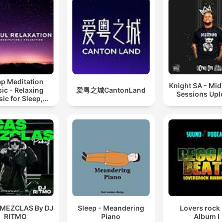
ep Meditation
Knight SA - Mi
ic - Relaxing
爱粤之城CantonLand
Sessions Up
ic for Sleep,
editation &
Relaxation
 MEZCLAS By DJ
Sleep - Meandering
Lovers rock
RITMO
Piano
Album I