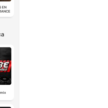
S EN
MANCE
ca
emix