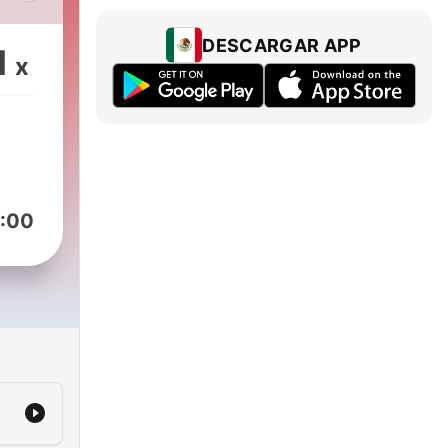
a 11
DESCARGAR APP
1
x
:00