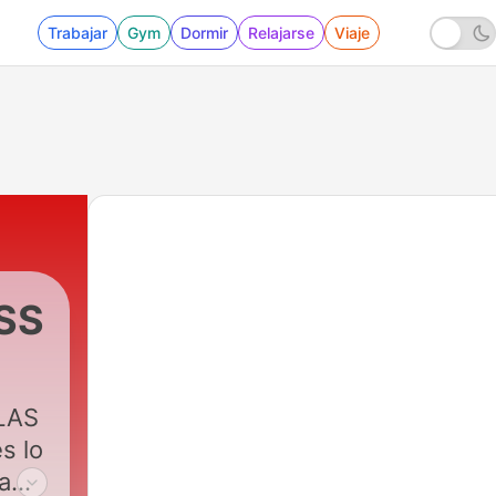
Trabajar
Gym
Dormir
Relajarse
Viaje
SS
 LAS
s lo
rama