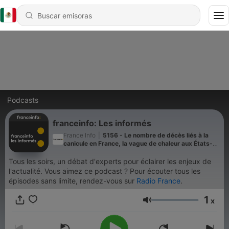
Podcasts
franceinfo: Les informés
France Info
|
5156 - Le nombre de décès liés à la
canicule en France, la vague de chaleur aux États-
Unis, les funérailles d'Ali Khamenei... Les informés
de franceinfo du vendredi 03 juillet 2026
Tous les soirs, un débat d'experts pour éclairer les enjeux de
l'actualité. Vous aimez ce podcast ? Pour écouter tous les
épisodes sans limite, rendez-vous sur
Radio France
.
1
x
Volumen