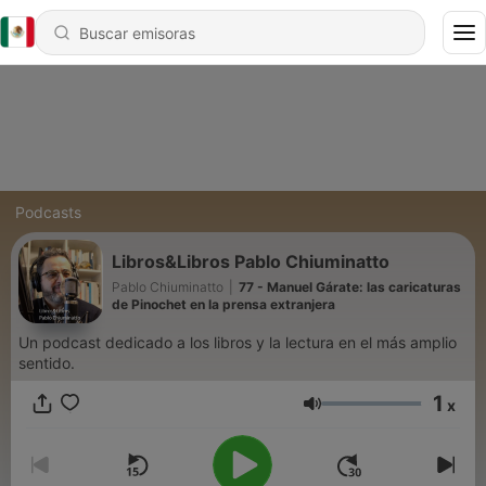
Podcasts
Libros&Libros Pablo Chiuminatto
Pablo Chiuminatto
|
77 - Manuel Gárate: las caricaturas
de Pinochet en la prensa extranjera
Un podcast dedicado a los libros y la lectura en el más amplio
sentido.
1
x
Volumen