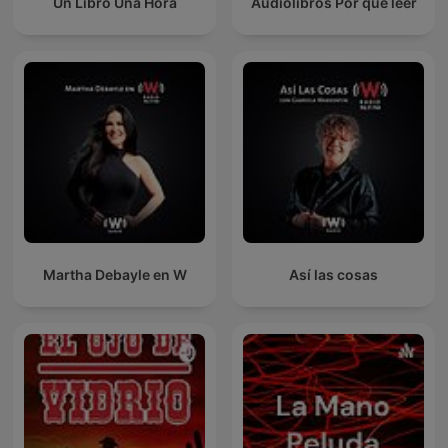
Un Libro Una Hora
Audiolibros Por qué leer
Martha Debayle en W
Así las cosas