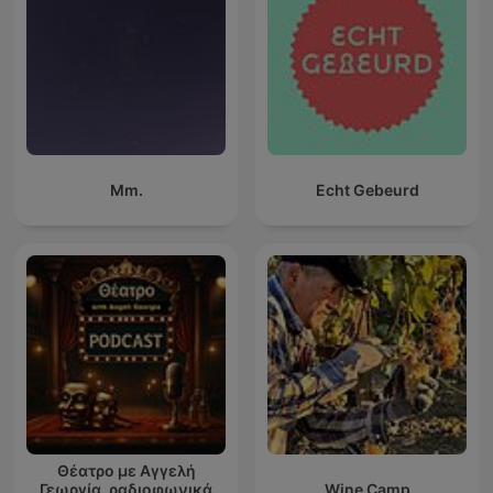
Mm.
Echt Gebeurd
Θέατρο με Αγγελή
Γεωργία, ραδιοφωνικά
Wine Camp