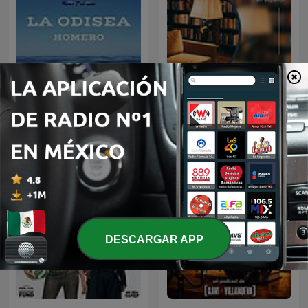
Audiolibro La Odisea |
AudioLibros
Homero
DESCARGAR APP