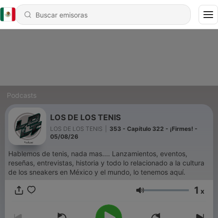
Podcasts
LOS DE LOS TENIS
LOS DE LOS TENIS
|
353 - Capítulo 322 - ¡Firmes! -
05/08/26
Hablemos de tenis, nada mas.... Lanzamientos, eventos,
reseñas, entrevistas, historia y todo lo relacionado a la cultura
de los sneakers en México y el mundo, lo tenemos aquí.
1
x
Volumen