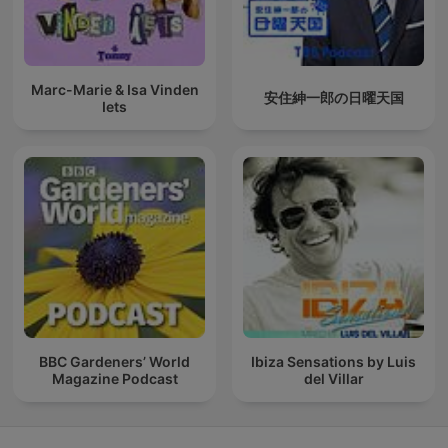
Marc-Marie & Isa Vinden
安住紳一郎の日曜天国
Iets
BBC Gardeners’ World
Ibiza Sensations by Luis
Magazine Podcast
del Villar