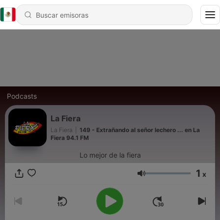
Podcasts
La Fiera
La Fiera
|
149 - Extrañando al señor lechero ... en La
Fiera 94.1 FM
Lo mejor de la fiera
1
x
Volumen