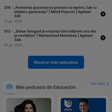
-
374
„Pamćenje gusenice se prenosi na leptira, čak i u
sledeću generaciju" | Miloš Popović | Agelast
345
12 jul. 2026
-
373
„Dobar fotograf je onaj koji čini vidljivim ono što
je nevidljivo“ | Muhammed Muheisen | Agelast
344
05 jul. 2026
Mostrar más episodios
Ver todo
Más podcasts de Educación