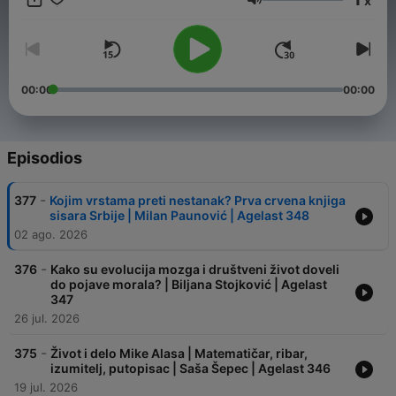
x
Volumen
00:00
00:00
Episodios
-
377
Kojim vrstama preti nestanak? Prva crvena knjiga
sisara Srbije | Milan Paunović | Agelast 348
02 ago. 2026
-
376
Kako su evolucija mozga i društveni život doveli
do pojave morala? | Biljana Stojković | Agelast
347
26 jul. 2026
-
375
Život i delo Mike Alasa | Matematičar, ribar,
izumitelj, putopisac | Saša Šepec | Agelast 346
19 jul. 2026