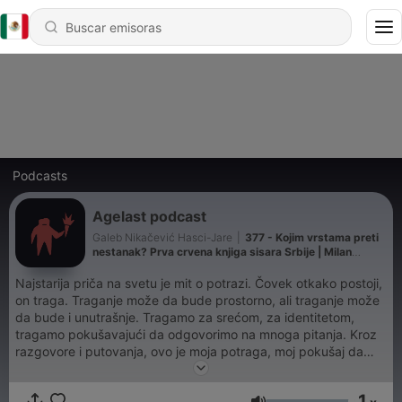
Podcasts
Agelast podcast
Galeb Nikačević Hasci-Jare
|
377 - Kojim vrstama preti
nestanak? Prva crvena knjiga sisara Srbije | Milan
Paunović | Agelast 348
Najstarija priča na svetu je mit o potrazi. Čovek otkako postoji,
on traga. Traganje može da bude prostorno, ali traganje može
da bude i unutrašnje. Tragamo za srećom, za identitetom,
tragamo pokušavajući da odgovorimo na mnoga pitanja. Kroz
razgovore i putovanja, ovo je moja potraga, moj pokušaj da
pobegnem od besmisla.Agelast podcast je projekat Galeba
Nikačevića.
1