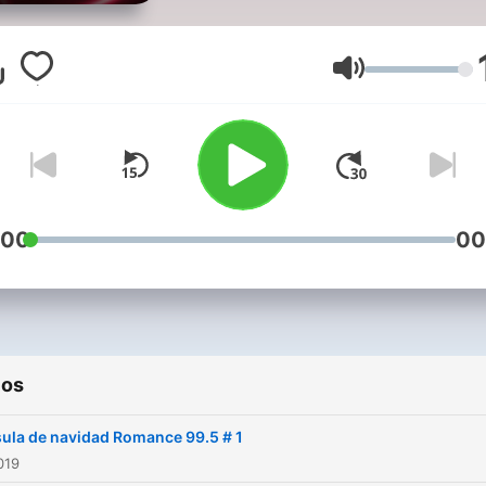
Volumen
:00
00
ios
ula de navidad Romance 99.5 # 1
019