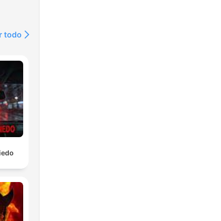
r todo
iedo