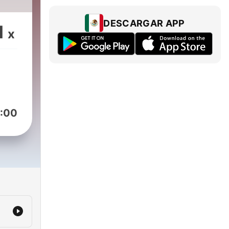
DESCARGAR APP
1
x
:00