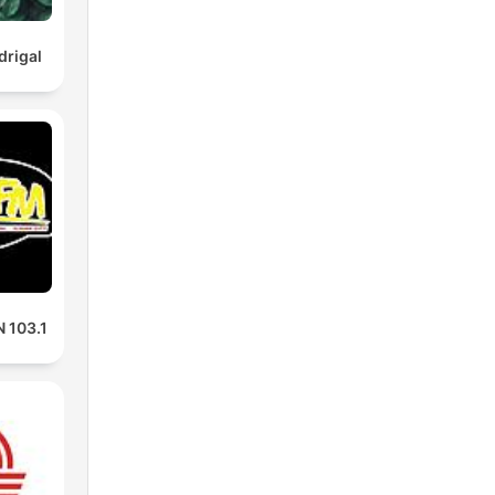
rigal
 103.1