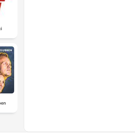
i
ben