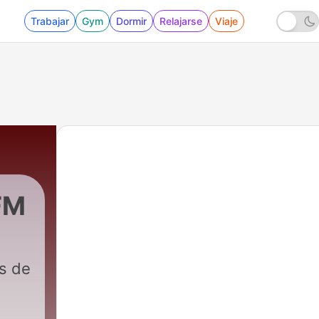
Trabajar
Gym
Dormir
Relajarse
Viaje
FM
s de