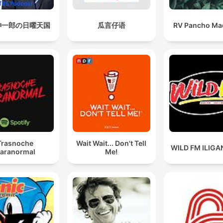
紳一郎の日曜天国
瓜言仔语
RV Pancho Mad
Trasnoche
Wait Wait... Don't Tell
WILD FM ILIGAN
aranormal
Me!