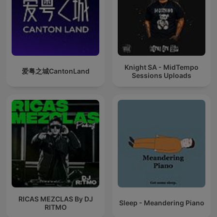
Knight SA - MidTempo
爱粤之城CantonLand
Sessions Uploads
RICAS MEZCLAS By DJ
Sleep - Meandering Piano
RITMO