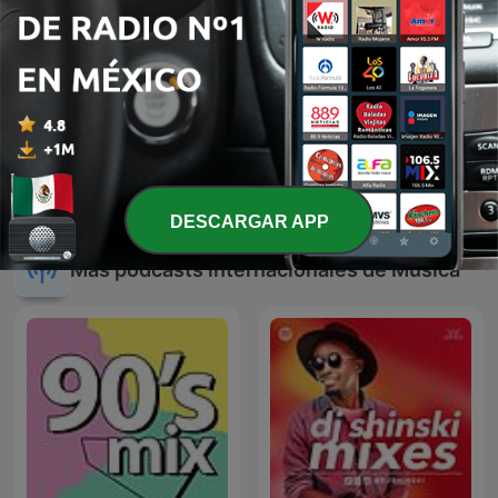
Sonido de Lluvia, Lluvia
JAVIER SOLIS EN NOCHE
Relajante, Lluvia Suave,
DE ROMANCE
Lluvia Nocturna,
DESCARGAR APP
Descanso Con Lluvia
Más podcasts internacionales de Música