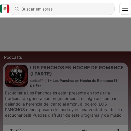
Podcasts
LOS PANCHOS EN NOCHE DE ROMANCE
(I PARTE)
sorita67
|
1 - Los Panchos en Noche de Romance ( I
parte)
Escuchar a Los Panchos es estar presente en toda una
tradición de generación en generación, es algo así como ir
dejando la herencia del canto al amor , al bolero. LOS
PANCHOS nunca pasará de moda y es una verdadera delicia
escucharlos!!! Puedes disfrutar de este programa y de música
romántica en Soritaradio1.blogspot.com O descarga nuestra
aplicación Soritaradio Somos SoritaRadio La radio que es para