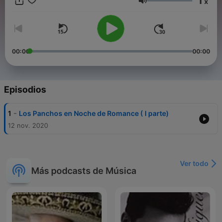
1
x
tì The radio That is for you
Volumen
00:00
00:00
Episodios
-
1
Los Panchos en Noche de Romance ( I parte)
12 nov. 2020
Ver todo
Más podcasts de Música